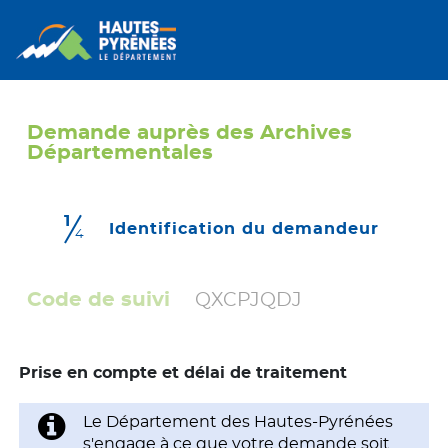
Demande auprès des Archives
Départementales
1
(étape 
Identification du demandeur
4
Code de suivi
QXCPJQDJ
Prise en compte et délai de traitement
Le Département des Hautes-Pyrénées
s'engage à ce que votre demande soit